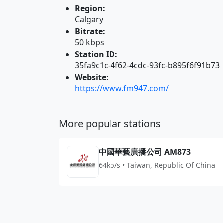
Region:
Calgary
Bitrate:
50 kbps
Station ID:
35fa9c1c-4f62-4cdc-93fc-b895f6f91b73
Website:
https://www.fm947.com/
More popular stations
中國華藝廣播公司 AM873
64kb/s • Taiwan, Republic Of China