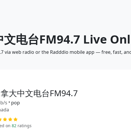
中文电台FM94.7 Live Onl
a web radio or the Radddio mobile app — free, fast, an
拿大中文电台FM94.7
b/s
•
pop
nada
ed on
82
ratings