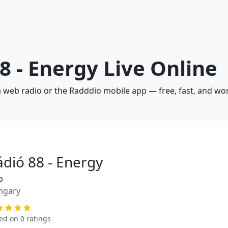
8 - Energy Live Online
ia web radio or the Radddio mobile app — free, fast, and wo
ádió 88 - Energy
b
ngary
ed on
0
ratings