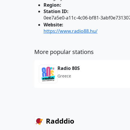
Region:
Station ID:
0ee7a5e0-a11c-4c06-bf81-3abf0e73130
Website:
https://www.radio88.hu/
More popular stations
Radio 80S
Greece
Radddio