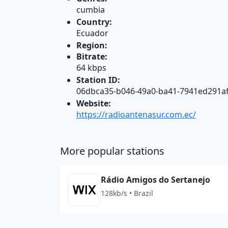
cumbia
Country:
Ecuador
Region:
Bitrate:
64 kbps
Station ID:
06dbca35-b046-49a0-ba41-7941ed291a
Website:
https://radioantenasur.com.ec/
More popular stations
Rádio Amigos do Sertanejo
128kb/s • Brazil