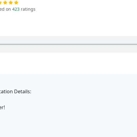
ed on
423
ratings
ation Details:
r!