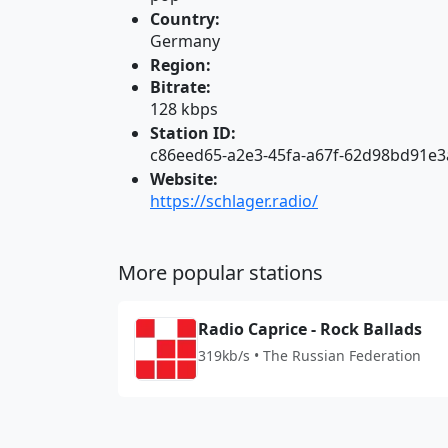
Country:
Germany
Region:
Bitrate:
128 kbps
Station ID:
c86eed65-a2e3-45fa-a67f-62d98bd91e3
Website:
https://schlager.radio/
More popular stations
Radio Caprice - Rock Ballads
319kb/s • The Russian Federation