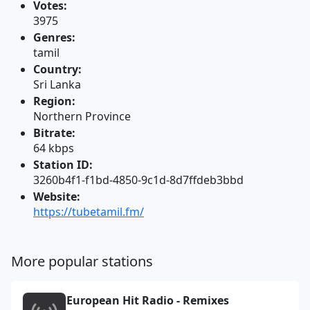
Votes:
3975
Genres:
tamil
Country:
Sri Lanka
Region:
Northern Province
Bitrate:
64 kbps
Station ID:
3260b4f1-f1bd-4850-9c1d-8d7ffdeb3bbd
Website:
https://tubetamil.fm/
More popular stations
European Hit Radio - Remixes